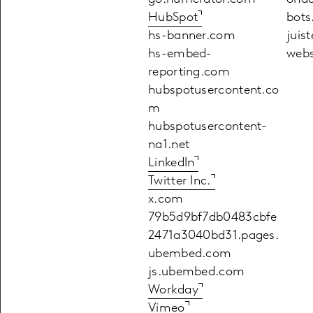
HubSpot
bots
hs-banner.com
juis
hs-embed-
webs
reporting.com
hubspotusercontent.co
m
hubspotusercontent-
na1.net
LinkedIn
Twitter Inc.
x.com
79b5d9bf7db0483cbfe
2471a3040bd31.pages.
ubembed.com
js.ubembed.com
Workday
Vimeo