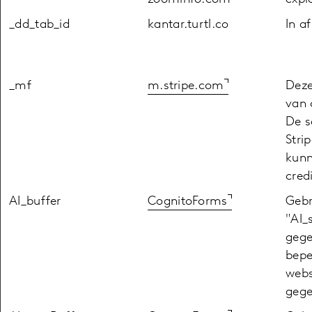
_dd_tab_id
kantar.turtl.co
In a
_mf
m.stripe.com
Deze
van 
De s
Stri
kunn
cred
AI_buffer
CognitoForms
Gebr
"AI_
gege
bepe
webs
gege