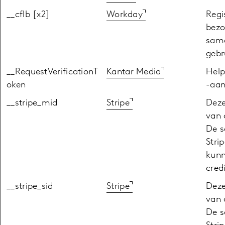
__cflb [x2]
Workday
Regi
bezo
same
gebr
__RequestVerificationT
Kantar Media
Help
oken
-aan
__stripe_mid
Stripe
Deze
van 
De s
Stri
kunn
cred
__stripe_sid
Stripe
Deze
van 
De s