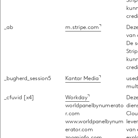
Stri
kunn
cred
_ab
m.stripe.com
Deze
van 
De s
Stri
kunn
cred
_bugherd_session5
Kantar Media
used
mult
_cfuvid [x4]
Workday
Deze
worldpanelbynumerato
dien
r.com
Clou
www.worldpanelbynum
leve
erator.com
van 
zoominfo.com
expl