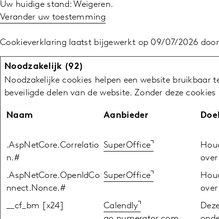
Uw huidige stand: Weigeren.
Verander uw toestemming
Cookieverklaring laatst bijgewerkt op 09/07/2026 doo
Noodzakelijk (92)
Noodzakelijke cookies helpen een website bruikbaar t
beveiligde delen van de website. Zonder deze cookies 
Naam
Aanbieder
Doe
.AspNetCore.Correlatio
SuperOffice
Houd
n.#
over
.AspNetCore.OpenIdCo
SuperOffice
Houd
nnect.Nonce.#
over
__cf_bm [x24]
Calendly
Deze
go.numerator.com
onde