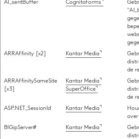
AI_sentBuffer
CognitoForms
Gebr
"AI_
gege
bepe
webs
gege
ARRAffinity [x2]
Kantar Media
Gebr
dist
de r
ARRAffinitySameSite
Kantar Media
Gebr
[x3]
SuperOffice
dist
de r
ASP.NET_SessionId
Kantar Media
Houd
over
BIGipServer#
Kantar Media
Gebr
dist