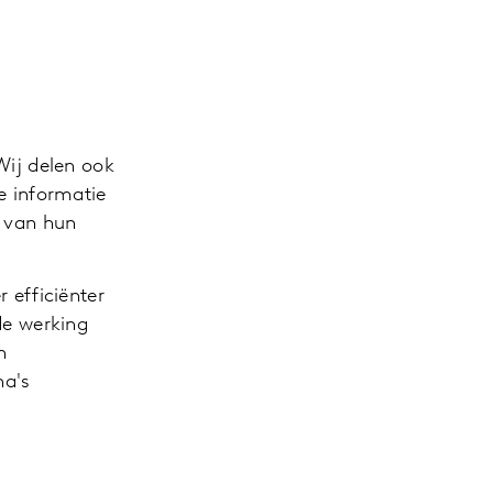
Wij delen ook
e informatie
k van hun
 efficiënter
de werking
n
na's