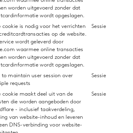
pe.com waarmee online transacties
en worden uitgevoerd zonder dat
itcardinformatie wordt opgeslagen.
 cookie is nodig voor het verrichten
Sessie
creditcardtransacties op de website.
ervice wordt geleverd door
pe.com waarmee online transacties
en worden uitgevoerd zonder dat
itcardinformatie wordt opgeslagen.
 to maintain user session over
Sessie
iple requests
 cookie maakt deel uit van de
Sessie
sten die worden aangeboden door
dflare - inclusief taakverdeling,
ring van website-inhoud en leveren
een DNS-verbinding voor website-
oitanten.