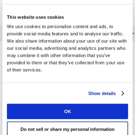
organisaties.
This website uses cookies
We use cookies to personalise content and ads, to
provide social media features and to analyse our traffic.
We also share information about your use of our site with
our social media, advertising and analytics partners who
may combine it with other information that you’ve
provided to them or that they’ve collected from your use
Hoe wij helpen
of their services.
Kan je de kwesties benoemen die jouw
Show details
organisatie op authentieke wijze kan
adresseren?
OK
Hoe stimuleer je langdurige
gedragsverandering en dicht je de value-
Do not sell or share my personal information
action gap?