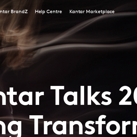
ntar BrandZ
Help Centre
Kantar Marketplace
tar Talks 
ing Transfo