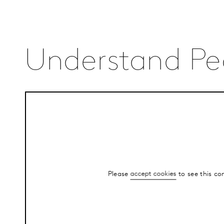
Understand Peo
Please
accept cookies
to see this co