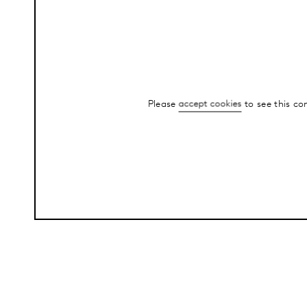
Please
accept cookies
to see this co