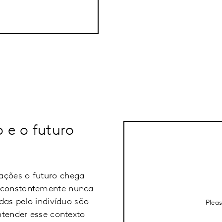
 e o futuro
ações o futuro chega
a constantemente nunca
idas pelo indivíduo são
Plea
ntender esse contexto