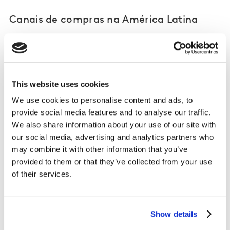
Canais de compras na América Latina
Globalmente, o comércio eletrônico foi novamente o
canal que mais cresceu, com 45,5%, mais que o dobro
em relação a 2019. Ganhou 1,6% de participação e
This website uses cookies
agora representa 6,5% do mercado global total de
FMCG. Apesar desse nível de aumento, não foi o maior
We use cookies to personalise content and ads, to
contribuinte para o sucesso dos produtos de consumo
provide social media features and to analyse our traffic.
massivo em 2020, e, sim, supermercados, que
We also share information about your use of our site with
colaborou com 38% do aumento de FMCG.
our social media, advertising and analytics partners who
may combine it with other information that you’ve
Como no mundo, na América Latina o comércio
provided to them or that they’ve collected from your use
eletrônico foi o grande vencedor em termos de
of their services.
crescimento. As compras de FMCG baseadas em
aplicativos aumentaram 238% em relação ao ano
anterior, atingindo uma participação de 0,9% das
Show details
despesas familiares em 2020. As redes de varejo