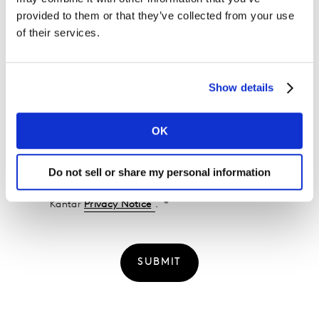
provided to them or that they’ve collected from your use
Telefonnummer:
of their services.
Ort
Show details
I would like to receive marketing communications.
OK
Do not sell or share my personal information
I agree to the Kantar
Terms and Conditions
and
confirm that I have read and understood the
Kantar
Privacy Notice
.
SUBMIT