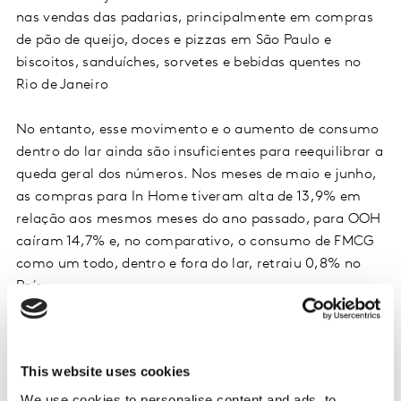
nas vendas das padarias, principalmente em compras
de pão de queijo, doces e pizzas em São Paulo e
biscoitos, sanduíches, sorvetes e bebidas quentes no
Rio de Janeiro
No entanto, esse movimento e o aumento de consumo
dentro do lar ainda são insuficientes para reequilibrar a
queda geral dos números. Nos meses de maio e junho,
as compras para In Home tiveram alta de 13,9% em
relação aos mesmos meses do ano passado, para OOH
caíram 14,7% e, no comparativo, o consumo de FMCG
como um todo, dentro e fora do lar, retraiu 0,8% no
País.
Olhando apenas para o consumo In Home no longo
prazo, a cesta FMCG teve incremento de 7,9% em valor
This website uses cookies
gasto, 2,8% em unidades, 3% em frequência e 4,2% em
volume nos últimos 12 meses terminados em junho de
We use cookies to personalise content and ads, to