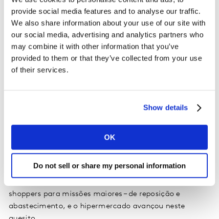
provide social media features and to analyse our traffic.
2020 em relação ao mesmo período no ano passado.
We also share information about your use of our site with
No médio prazo, comparando o primeiro semestre de
our social media, advertising and analytics partners who
2020 versus 2019, a frequência segue em crescente de
may combine it with other information that you’ve
4%, além de preço médio que continuam aumentando
provided to them or that they’ve collected from your use
(+7,1%), o número de unidades compradas a cada
of their services.
viagem cresce +4,2%. Já quando o destaque é julho,
nota-se uma desaceleração do consumo sendo o mês
em que os gastos tiveram seu menor pico desde o
Show details
início da quarentena como possível reflexo da crise
econômica e os lares restringindo as compras. Esse
movimento acontece em todas as classes sociais,
OK
especialmente em relação aos alimentos perecíveis e
nos diversos canais, inclusive atacarejo.
Do not sell or share my personal information
O atacarejo, aliás, voltou a ser procurado pelos
shoppers para missões maiores – de reposição e
abastecimento, e o hipermercado avançou neste
quesito.