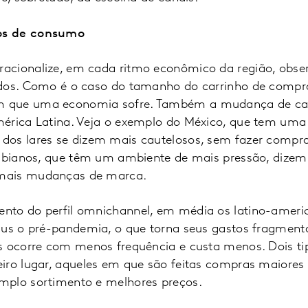
os de consumo
acionalize, em cada ritmo econômico da região, obse
dos. Como é o caso do tamanho do carrinho de compra
 que uma economia sofre. Também a mudança de cana
érica Latina. Veja o exemplo do México, que tem uma
os lares se dizem mais cautelosos, sem fazer compra
lombianos, que têm um ambiente de mais pressão, diz
mais mudanças de marca.
nto do perfil omnichannel, em média os latino-ameri
sus o pré-pandemia, o que torna seus gastos fragmenta
s ocorre com menos frequência e custa menos. Dois ti
iro lugar, aqueles em que são feitas compras maiores
mplo sortimento e melhores preços.