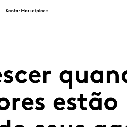
Kantar Marketplace
scer quan
res estão