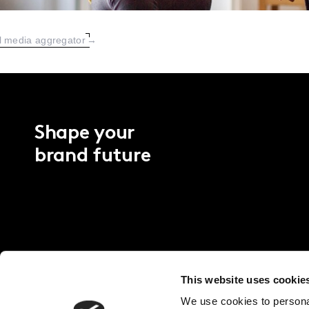
l media aggregator
→
Shape your
brand future
This website uses cookie
We use cookies to personal