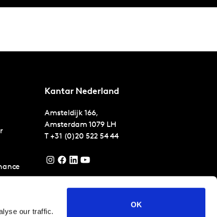
Kantar Nederland
Amsteldijk 166,
Amsterdam
1079 LH
r
T
+31 (0)20 522 54 44
nance
r
OK
yse our traffic.