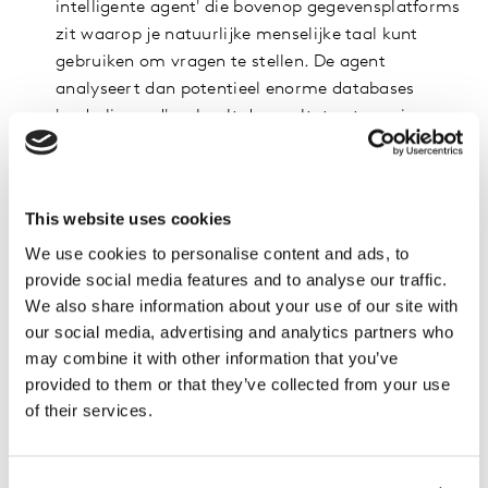
intelligente agent' die bovenop gegevensplatforms
zit waarop je natuurlijke menselijke taal kunt
gebruiken om vragen te stellen. De agent
analyseert dan potentieel enorme databases
'onderliggend' en haalt de resultaten terug in
natuurlijke taal. Siri op steroïden!
Wat zijn dan de risico's van LLM's?
This website uses cookies
Er zijn verschillende bekende risico's die we zien in de
We use cookies to personalise content and ads, to
marktonderzoeksindustrie. Eén ervan is dat het model
provide social media features and to analyse our traffic.
dingen begint te verzinnen of 'hallucineren'. We hebben
We also share information about your use of our site with
dit gezien bij voorbeelden van tijdreeksen waarbij de
our social media, advertising and analytics partners who
vorige versie van ChatGPT verkeerde antwoorden gaf
may combine it with other information that you’ve
omdat het slechts was bijgewerkt tot 2021. LLM's
provided to them or that they’ve collected from your use
hebben ook geen 'kennis van kennis', dus er is geen
of their services.
sprake van een vertrouwensniveau. LLM's hebben geen
besef van tijd of temporaliteit, of van wiskunde, wat op
regels gebaseerd is. Hierdoor zijn ze momenteel