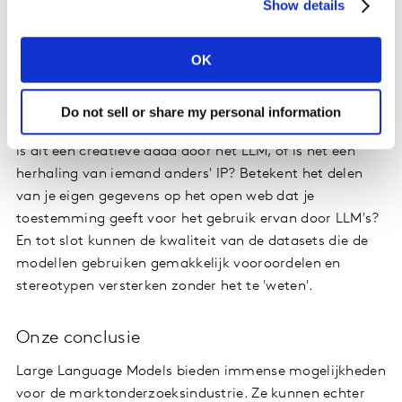
Show details
beperkt in hun interpretatie van gegevens tot wat ze
kunnen afleiden via generieke correlaties of
OK
associaties.
Er zijn ook duidelijke juridische en ethische kwesties die
Do not sell or share my personal information
naar voren komen. Intellectueel eigendom bijvoorbeeld:
is dit een creatieve daad door het LLM, of is het een
herhaling van iemand anders' IP? Betekent het delen
van je eigen gegevens op het open web dat je
toestemming geeft voor het gebruik ervan door LLM's?
En tot slot kunnen de kwaliteit van de datasets die de
modellen gebruiken gemakkelijk vooroordelen en
stereotypen versterken zonder het te 'weten'.
Onze conclusie
Large Language Models bieden immense mogelijkheden
voor de marktonderzoeksindustrie. Ze kunnen echter