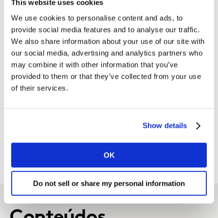
This website uses cookies
informações sobre o setor. Para ter acesso à mais
We use cookies to personalise content and ads, to
informações sobre estratégias para e-commerce, fale
provide social media features and to analyse our traffic.
com nossos especialistas.
We also share information about your use of our site with
our social media, advertising and analytics partners who
may combine it with other information that you’ve
provided to them or that they’ve collected from your use
of their services.
ENTRE EM CONTATO
Show details
OK
Do not sell or share my personal information
Conteúdos